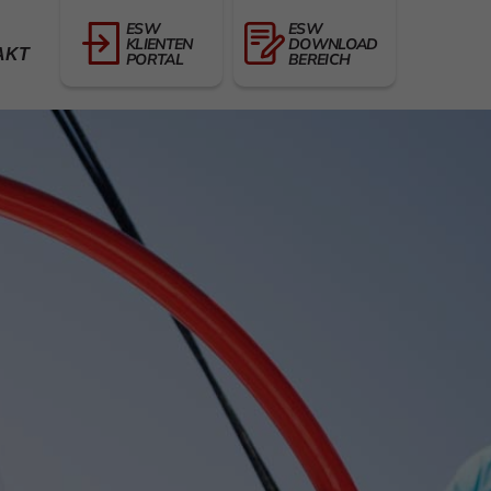
ESW
ESW
KLIENTEN
DOWNLOAD
AKT
PORTAL
BEREICH