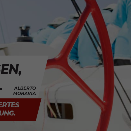
EN,
.
ALBERTO
MORAVIA
TES A
UNG.