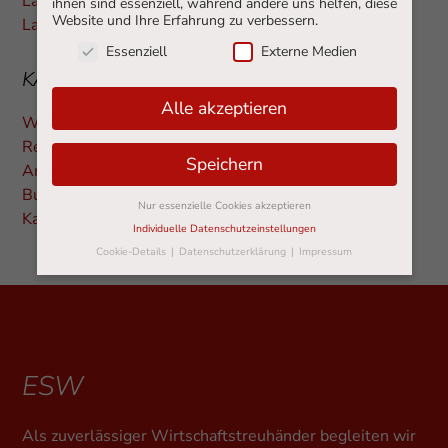
Land Wien – Wirtschaft
ihnen sind essenziell, während andere uns helfen, diese
Website und Ihre Erfahrung zu verbessern.
Land Wien – Amtshelfer
Essenziell
Externe Medien
KAMMERN UND SONSTIGES
Alle akzeptieren
Wirtschaftskammer
Rechtsdatenbank
Speichern
Arbeiterkammer – Salzburg
Bundesgesetzblätter, Judikatur
Nur essenzielle Cookies akzeptieren
Kammer der Wirtschaftstreuhänder
Individuelle Datenschutzeinstellungen
Cookie-Details
Datenschutzerklärung
Impressum
Datenschutzeinstellungen
Hier finden Sie eine Übersicht über alle verwendeten
Cookies. Sie können Ihre Einwilligung zu ganzen
Kategorien geben oder sich weitere Informationen
anzeigen lassen und so nur bestimmte Cookies
ESW
auswählen.
Alle akzeptieren
Speichern
Als zuverlässiger Wirtschaftstreuhänder begleiten wir