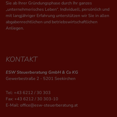
Sie ab Ihrer Gründungsphase durch Ihr ganzes
Zurück
Nur essenzielle Cookies akzeptieren
„unternehmerisches Leben“. Individuell, persönlich und
Essenziell (1)
mit langjähriger Erfahrung unterstützen wir Sie in allen
abgabenrechtlichen und betriebswirtschaftlichen
Essenzielle Cookies ermöglichen grundlegende Funktionen
und sind für die einwandfreie Funktion der Website
Anliegen.
erforderlich.
Cookie-Informationen anzeigen
Externe Medien (1)
Inhalte von Videoplattformen und Social-Media-
KONTAKT
Plattformen werden standardmäßig blockiert. Wenn
Cookies von externen Medien akzeptiert werden, bedarf der
Zugriff auf diese Inhalte keiner manuellen Einwilligung
mehr.
ESW Steuerberatung GmbH & Co KG
Gewerbestraße 2 - 5201 Seekirchen
Cookie-Informationen anzeigen
Datenschutzerklärung
Impressum
Tel:
+43 6212 / 30 303
Fax: +43 6212 / 30 303-10
E-Mail:
office@esw-steuerberatung.at